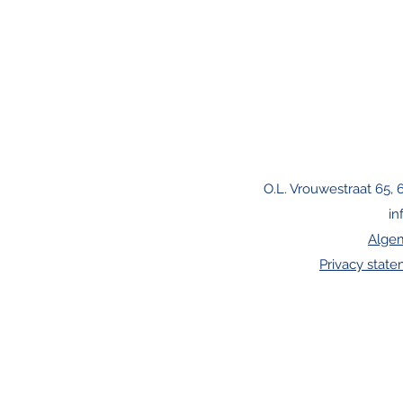
O.L. Vrouwestraat 65, 
in
Alge
Privacy stat