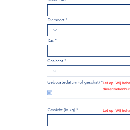
Diersoort
Ras
Geslacht
r
Geboortedatum (of geschat)
*
Let op! Wij beh
e
dierenziekenhui
q
u
i
r
e
Gewicht (in kg)
d
Let op! Wij beh