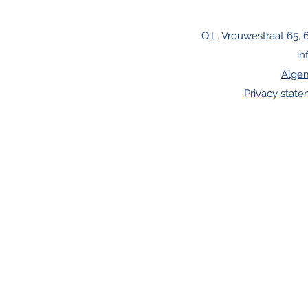
O.L. Vrouwestraat 65, 
in
Alge
Privacy stat